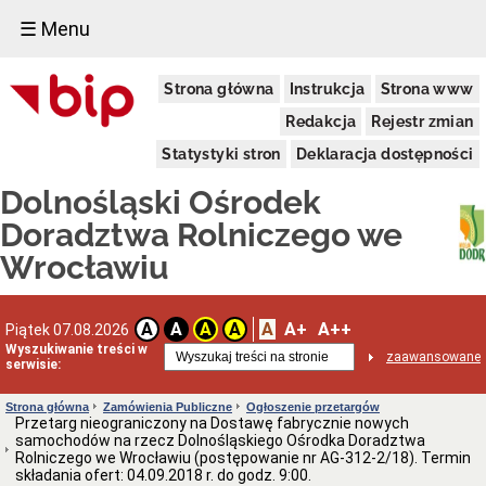
☰ Menu
Informacje
Strona główna
Instrukcja
Strona www
Ogólne
Dane
Redakcja
Rejestr zmian
adresowe
Statystyki stron
Deklaracja dostępności
Kierownictwo
Komórki
Dolnośląski Ośrodek
Organizacyjne
Doradztwa Rolniczego we
Powiatowe
Zespoły
Wrocławiu
Doradztwa
Rolniczego
Deklaracja
A
A+
A++
dostępności
A
A
A
A
Piątek 07.08.2026
Wyszukiwanie treści w
Schemat
zaawansowane
serwisie:
organizacyjny
(PDF)
Strona główna
Zamówienia Publiczne
Ogłoszenie przetargów
Statut
Przetarg nieograniczony na Dostawę fabrycznie nowych
i
samochodów na rzecz Dolnośląskiego Ośrodka Doradztwa
Regulamin
Rolniczego we Wrocławiu (postępowanie nr AG-312-2/18). Termin
Aktualne
składania ofert: 04.09.2018 r. do godz. 9:00.