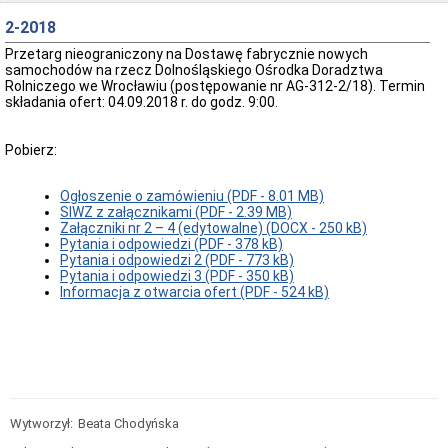
oferty
pracy
2-2018
Kontrole
Przetarg nieograniczony na Dostawę fabrycznie nowych
w
samochodów na rzecz Dolnośląskiego Ośrodka Doradztwa
Ośrodku
Rolniczego we Wrocławiu (postępowanie nr AG-312-2/18). Termin
składania ofert: 04.09.2018 r. do godz. 9:00.
Wykaz
zbędnych
i
Pobierz:
zużytych
składników
majątku
Ogłoszenie o zamówieniu (PDF - 8.01 MB)
ruchomego
SIWZ z załącznikami (PDF - 2.39 MB)
Zamówienia
Załączniki nr 2 – 4 (edytowalne) (DOCX - 250 kB)
Publiczne
Pytania i odpowiedzi (PDF - 378 kB)
Plan
Pytania i odpowiedzi 2 (PDF - 773 kB)
postępowań
Pytania i odpowiedzi 3 (PDF - 350 kB)
o
Informacja z otwarcia ofert (PDF - 524 kB)
udzielenie
zamówień
Ogłoszenie
przetargów
Rozstrzygnięcia
przetargów
Wytworzył:
Beata Chodyńska
Zapytania
ofertowe