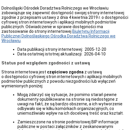
oferty
pracy
Dolnośląski Ośrodek Doradztwa Rolniczego we Wrocławiu
zobowiązuje się zapewnić dostępność swojej strony internetowej
Kontrole
zgodnie z przepisami ustawy z dnia 4 kwietnia 2019 r. o dostępności
w
cyfrowej stron internetowych i aplikacji mobilnych podmiotów
Ośrodku
publicznych. Oświadczenie w sprawie dostępności ma
Wykaz
zastosowanie do strony internetowej
Biuletynu Informacji
zbędnych
Publicznej Dolnośląskiego Ośrodka Doradztwa Rolniczego we
i
Wrocławiu
.
zużytych
składników
Data publikacji strony internetowej:
2005-12-20
majątku
Data ostatniej istotnej aktualizacji:
2026-04-10
ruchomego
Status pod względem zgodności z ustawą
Zamówienia
Publiczne
Strona internetowa jest
częściowo zgodna
z ustawą
Plan
o dostępności cyfrowej stron internetowych i aplikacji mobilnych
postępowań
podmiotów publicznych z powodu niezgodności lub wyłączeń
o
wymienionych poniżej:
udzielenie
zamówień
Mogą zdarzyć się sytuacje, że pomimo starań pewne
dokumenty opublikowane na stronie są niedostępne z
Ogłoszenie
uwagi na fakt, że są bardzo obszerne, a ich wytworzenie
przetargów
odbywało się w kilku komórkach organizacyjnych, co
Rozstrzygnięcia
uniemożliwiało wpływ na ich docelową treść oraz kształt.
przetargów
Zamieszczone na stronie podmiotowej BIP informacje
Zapytania
publiczne w postaci załączników z zeskanowanymi
ofertowe