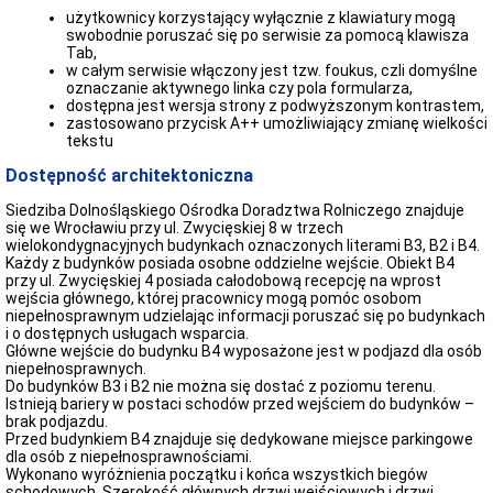
użytkownicy korzystający wyłącznie z klawiatury mogą
swobodnie poruszać się po serwisie za pomocą klawisza
Tab,
w całym serwisie włączony jest tzw. foukus, czli domyślne
oznaczanie aktywnego linka czy pola formularza,
dostępna jest wersja strony z podwyższonym kontrastem,
zastosowano przycisk A++ umożliwiający zmianę wielkości
tekstu
Dostępność architektoniczna
Siedziba Dolnośląskiego Ośrodka Doradztwa Rolniczego znajduje
się we Wrocławiu przy ul. Zwycięskiej 8 w trzech
wielokondygnacyjnych budynkach oznaczonych literami B3, B2 i B4.
Każdy z budynków posiada osobne oddzielne wejście. Obiekt B4
przy ul. Zwycięskiej 4 posiada całodobową recepcję na wprost
wejścia głównego, której pracownicy mogą pomóc osobom
niepełnosprawnym udzielając informacji poruszać się po budynkach
i o dostępnych usługach wsparcia.
Główne wejście do budynku B4 wyposażone jest w podjazd dla osób
niepełnosprawnych.
Do budynków B3 i B2 nie można się dostać z poziomu terenu.
Istnieją bariery w postaci schodów przed wejściem do budynków –
brak podjazdu.
Przed budynkiem B4 znajduje się dedykowane miejsce parkingowe
dla osób z niepełnosprawnościami.
Wykonano wyróżnienia początku i końca wszystkich biegów
schodowych. Szerokość głównych drzwi wejściowych i drzwi