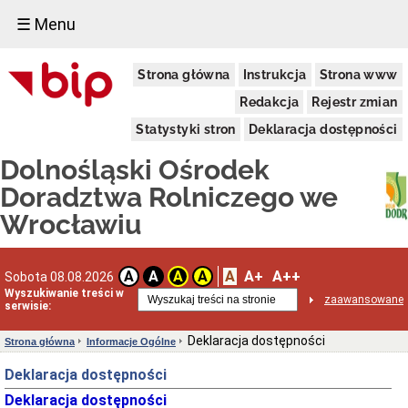
☰ Menu
Informacje
Strona główna
Instrukcja
Strona www
Ogólne
Dane
Redakcja
Rejestr zmian
adresowe
Statystyki stron
Deklaracja dostępności
Kierownictwo
Komórki
Dolnośląski Ośrodek
Organizacyjne
Doradztwa Rolniczego we
Powiatowe
Zespoły
Wrocławiu
Doradztwa
Rolniczego
Deklaracja
A
A+
A++
dostępności
A
A
A
A
Sobota 08.08.2026
Wyszukiwanie treści w
Schemat
zaawansowane
serwisie:
organizacyjny
(PDF)
Deklaracja dostępności
Strona główna
Informacje Ogólne
Statut
i
Deklaracja dostępności
Regulamin
Deklaracja dostępności
Aktualne