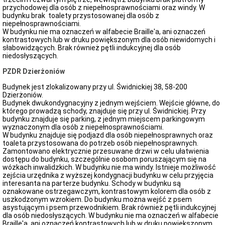
przychodowej dla osób z niepełnosprawnościami oraz windy. W
budynku brak toalety przystosowanej dla osób z
niepełnosprawnościami.
W budynku nie ma oznaczeń w alfabecie Braille'a, ani oznaczeń
kontrastowych lub w druku powiększonym dla osób niewidomych i
słabowidzących. Brak również pętli indukcyjnej dla osób
niedosłyszących.
PZDR Dzierżoniów
Budynek jest zlokalizowany przy ul. Świdnickiej 38, 58-200
Dzierżoniów.
Budynek dwukondygnacyjny z jednym wejściem. Wejście główne, do
którego prowadzą schody, znajduje się przy ul. Świdnickiej. Przy
budynku znajduje się parking, z jednym miejscem parkingowym
wyznaczonym dla osób z niepełnosprawnościami.
W budynku znajduje się podjazd dla osób niepełnosprawnych oraz
toaleta przystosowana do potrzeb osób niepełnosprawnych.
Zamontowano elektrycznie przesuwane drzwi w celu ułatwienia
dostępu do budynku, szczególnie osobom poruszającym się na
wózkach inwalidzkich. W budynku nie ma windy. Istnieje możliwość
zejścia urzędnika z wyższej kondygnacji budynku w celu przyjęcia
interesanta na parterze budynku. Schody w budynku są
oznakowane ostrzegawczym, kontrastowym kolorem dla osób z
uszkodzonym wzrokiem. Do budynku można wejść z psem
asystującym i psem przewodnikiem. Brak również pętli indukcyjnej
dla osób niedosłyszących. W budynku nie ma oznaczeń w alfabecie
Braille'a, ani oznaczeń kontrastowych lub w druku powiększonym