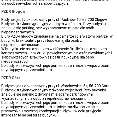
dla osób niewidomych i słabowidzących.
PZDR Głogów
Budynek jest zlokalizowany przy ul. Paulinów 10, 67-200 Głogów.
Budynek trzykondygnacyjny z jednym wejściem. Przy budynku
znajduje się parking, bez wyznaczonym miejsc dla osób
niepełnosprawnych.
Biuro PZDR Głogów znajduje się na parterze i pierwszym piętrze. W
budynku brak toalety przystosowanej dla osób z
niepełnosprawnościami.
W budynku nie ma oznaczeń w alfabecie Braille'a, ani oznaczeń
kontrastowych lub w druku powiększonym dla osób niewidomych i
słabowidzących. Brak również pętli indukcyjnej dla osób
niedosłyszących.
Do budynku i wszystkich jego pomieszczeń można wejść z psem
asystującym / przewodnikiem.
PZDR Góra
Budynek jest zlokalizowany przy ul. Wrocławskiej 54, 56-200 Góra.
Budynek trzykondygnacyjny z dwoma wejściami. Przy budynku
znajduje się parking z dwoma miejscami parkingowymi
wyznaczonymi dla osób z niepełnosprawnościami.
Do budynku i wszystkich jego pomieszczeń można wejść z psem
asystującym / przewodnikiem. Istnieje możliwość zejścia
pracownika z wyższej kondygnacji budynku w celu przyjęcia
interesanta na parterze budynku.