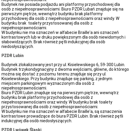
Budynek nie posiada podjazdu ani platformy przyschodowej dla
osób z niepełnosprawnościami. Biuro PZDR Lubań znajduje się na
pierwszym piętrze, wewnątrz budynku brak platformy
przychodowej dla osób z niepełnosprawnościami oraz windy. W
budynku brak toalety przystosowanej dla osób z
niepełnosprawnościami.
W budynku nie ma oznaczeń w alfabecie Braille'a ani oznaczeń
kontrastowych lub w druku powiększonym dla osób niewidomych i
słabowidzących. Brak również pętli indukcyjnej dla osób
niedosłyszących.
PZDR Lubin
Budynek zlokalizowany jest przy ul. Kisielewskiego 6, 59-300 Lubin.
Budynek trzykondygnacyjny z dwoma wejściami, główne, do którego
można się dostać z poziomu terenu znajduje się przy ul.
Kisielewskiego. Przy budynku znajduje się parking, z jednym
miejscem parkingowym wyznaczonym dla osób z
niepełnosprawnościami.
Biuro PZDR Lubin znajduje się na pierwszym piętrze, wewnątrz
budynku brak platformy przychodowej dla osób z
niepełnosprawnościami oraz windy. W budynku brak toalety
przystosowanej dla osób z niepełnosprawnościami.
W budynku nie ma oznaczeń w alfabecie Braille'a, są oznaczenia
kontrastowe prowadzące do biura PZDR Lubin. Brak również pętli
indukcyjnej dla osób niedosłyszących.
PZDR Lwówek Śląski