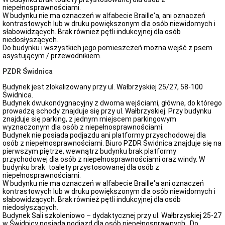
niepełnosprawnościami.
W budynku nie ma oznaczeń w alfabecie Braille'a, ani oznaczeń
kontrastowych lub w druku powiększonym dla osób niewidomych i
słabowidzących. Brak również pętli indukcyjnej dla osób
niedosłyszących.
Do budynku i wszystkich jego pomieszczeń można wejść z psem
asystującym / przewodnikiem.
PZDR Świdnica
Budynek jest zlokalizowany przy ul. Wałbrzyskiej 25/27, 58-100
Świdnica.
Budynek dwukondygnacyjny z dwoma wejściami, główne, do którego
prowadzą schody znajduje się przy ul. Wałbrzyskiej. Przy budynku
znajduje się parking, z jednym miejscem parkingowym
wyznaczonym dla osób z niepełnosprawnościami.
Budynek nie posiada podjazdu ani platformy przyschodowej dla
osób z niepełnosprawnościami. Biuro PZDR Świdnica znajduje się na
pierwszym piętrze, wewnątrz budynku brak platformy
przychodowej dla osób z niepełnosprawnościami oraz windy. W
budynku brak toalety przystosowanej dla osób z
niepełnosprawnościami.
W budynku nie ma oznaczeń w alfabecie Braille'a ani oznaczeń
kontrastowych lub w druku powiększonym dla osób niewidomych i
słabowidzących. Brak również pętli indukcyjnej dla osób
niedosłyszących.
Budynek Sali szkoleniowo – dydaktycznej przy ul. Wałbrzyskiej 25-27
w Świdnicy posiada podjazd dla osób niepełnosprawnych. Do