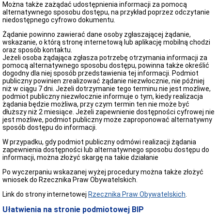
Instrukcja
Można także zażądać udostępnienia informacji za pomocą
korzystania
alternatywnego sposobu dostępu, na przykład poprzez odczytanie
z
niedostępnego cyfrowo dokumentu.
BIP
Żądanie powinno zawierać dane osoby zgłaszającej żądanie,
wskazanie, o którą stronę internetową lub aplikację mobilną chodzi
oraz sposób kontaktu.
Jeżeli osoba żądająca zgłasza potrzebę otrzymania informacji za
pomocą alternatywnego sposobu dostępu, powinna także określić
dogodny dla niej sposób przedstawienia tej informacji. Podmiot
publiczny powinien zrealizować żądanie niezwłocznie, nie później
niż w ciągu 7 dni. Jeżeli dotrzymanie tego terminu nie jest możliwe,
podmiot publiczny niezwłocznie informuje o tym, kiedy realizacja
żądania będzie możliwa, przy czym termin ten nie może być
dłuższy niż 2 miesiące. Jeżeli zapewnienie dostępności cyfrowej nie
jest możliwe, podmiot publiczny może zaproponować alternatywny
sposób dostępu do informacji.
W przypadku, gdy podmiot publiczny odmówi realizacji żądania
zapewnienia dostępności lub alternatywnego sposobu dostępu do
informacji, można złożyć skargę na takie działanie
Po wyczerpaniu wskazanej wyżej procedury można także złożyć
wniosek do Rzecznika Praw Obywatelskich
.
Link do strony internetowej
Rzecznika Praw Obywatelskich
.
Ułatwienia na stronie podmiotowej BIP