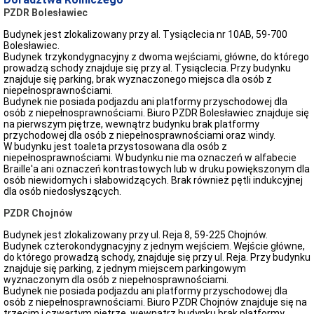
PZDR Bolesławiec
Budynek jest zlokalizowany przy al. Tysiąclecia nr 10AB, 59-700
Bolesławiec.
Budynek trzykondygnacyjny z dwoma wejściami, główne, do którego
prowadzą schody znajduje się przy al. Tysiąclecia. Przy budynku
znajduje się parking, brak wyznaczonego miejsca dla osób z
niepełnosprawnościami.
Budynek nie posiada podjazdu ani platformy przyschodowej dla
osób z niepełnosprawnościami. Biuro PZDR Bolesławiec znajduje się
na pierwszym piętrze, wewnątrz budynku brak platformy
przychodowej dla osób z niepełnosprawnościami oraz windy.
W budynku jest toaleta przystosowana dla osób z
niepełnosprawnościami. W budynku nie ma oznaczeń w alfabecie
Braille'a ani oznaczeń kontrastowych lub w druku powiększonym dla
osób niewidomych i słabowidzących. Brak również pętli indukcyjnej
dla osób niedosłyszących.
PZDR Chojnów
Budynek jest zlokalizowany przy ul. Reja 8, 59-225 Chojnów.
Budynek czterokondygnacyjny z jednym wejściem. Wejście główne,
do którego prowadzą schody, znajduje się przy ul. Reja. Przy budynku
znajduje się parking, z jednym miejscem parkingowym
wyznaczonym dla osób z niepełnosprawnościami.
Budynek nie posiada podjazdu ani platformy przyschodowej dla
osób z niepełnosprawnościami. Biuro PZDR Chojnów znajduje się na
trzecim i czwartym piętrze, wewnątrz budynku brak platformy