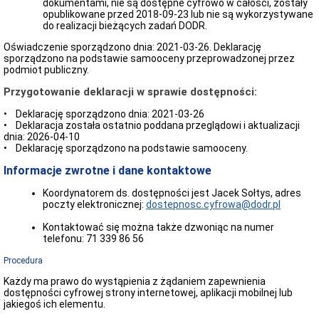
dokumentami, nie są dostępne cyfrowo w całości, zostały
Platforma
opublikowane przed 2018-09-23 lub nie są wykorzystywane
Zakupowa
do realizacji bieżących zadań DODR.
Rejestry
Oświadczenie sporządzono dnia:
2021-03-26
. Deklarację
i
sporządzono na podstawie samooceny przeprowadzonej przez
Archiwa
podmiot publiczny.
Wykaz
Przygotowanie deklaracji w sprawie dostępności:
i
sposoby
• Deklarację sporządzono dnia: 2021-03-26
udostępniania
• Deklaracja została ostatnio poddana przeglądowi i aktualizacji
danych
dnia: 2026-04-10
Majątek
• Deklarację sporządzono na podstawie samooceny.
Majątek
Informacje zwrotne i dane kontaktowe
Biuletyn
Informacji
Koordynatorem ds. dostępności jest Jacek Sołtys, adres
Publicznej
poczty elektronicznej:
dostepnosc.cyfrowa@dodr.pl
Polityka
Prywatności
Kontaktować się można także dzwoniąc na numer
telefonu: 71 339 86 56
Redakcja
Biuletynu
Procedura
Dostęp
Każdy ma prawo do wystąpienia z żądaniem zapewnienia
do
dostępności cyfrowej strony internetowej, aplikacji mobilnej lub
Informacji
jakiegoś ich elementu.
Publicznej