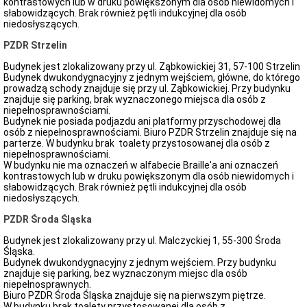
kontrastowych lub w druku powiększonym dla osób niewidomych i
słabowidzących. Brak również pętli indukcyjnej dla osób
niedosłyszących.
PZDR Strzelin
Budynek jest zlokalizowany przy ul. Ząbkowickiej 31, 57-100 Strzelin
Budynek dwukondygnacyjny z jednym wejściem, główne, do którego
prowadzą schody znajduje się przy ul. Ząbkowickiej. Przy budynku
znajduje się parking, brak wyznaczonego miejsca dla osób z
niepełnosprawnościami.
Budynek nie posiada podjazdu ani platformy przyschodowej dla
osób z niepełnosprawnościami. Biuro PZDR Strzelin znajduje się na
parterze. W budynku brak toalety przystosowanej dla osób z
niepełnosprawnościami.
W budynku nie ma oznaczeń w alfabecie Braille'a ani oznaczeń
kontrastowych lub w druku powiększonym dla osób niewidomych i
słabowidzących. Brak również pętli indukcyjnej dla osób
niedosłyszących.
PZDR Środa Śląska
Budynek jest zlokalizowany przy ul. Malczyckiej 1, 55-300 Środa
Śląska.
Budynek dwukondygnacyjny z jednym wejściem. Przy budynku
znajduje się parking, bez wyznaczonym miejsc dla osób
niepełnosprawnych.
Biuro PZDR Środa Śląska znajduje się na pierwszym piętrze.
W budynku brak toalety przystosowanej dla osób z