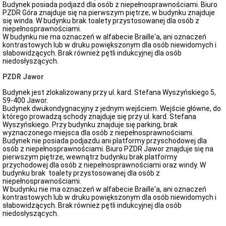
Budynek posiada podjazd dla osób z niepełnosprawnościami. Biuro
PZDR Góra znajduje się na pierwszym piętrze, w budynku znajduje
się winda. W budynku brak toalety przystosowanej dla osób z
niepełnosprawnościami.
W budynku nie ma oznaczeń w alfabecie Braille'a, ani oznaczeń
kontrastowych lub w druku powiększonym dla osób niewidomych i
słabowidzących. Brak również pętli indukcyjnej dla osób
niedosłyszących.
PZDR Jawor
Budynek jest zlokalizowany przy ul. kard. Stefana Wyszyńskiego 5,
59-400 Jawor.
Budynek dwukondygnacyjny z jednym wejściem. Wejście główne, do
którego prowadzą schody znajduje się przy ul. kard. Stefana
Wyszyńskiego. Przy budynku znajduje się parking, brak
wyznaczonego miejsca dla osób z niepełnosprawnościami.
Budynek nie posiada podjazdu ani platformy przyschodowej dla
osób z niepełnosprawnościami. Biuro PZDR Jawor znajduje się na
pierwszym piętrze, wewnątrz budynku brak platformy
przychodowej dla osób z niepełnosprawnościami oraz windy. W
budynku brak toalety przystosowanej dla osób z
niepełnosprawnościami.
W budynku nie ma oznaczeń w alfabecie Braille'a, ani oznaczeń
kontrastowych lub w druku powiększonym dla osób niewidomych i
słabowidzących. Brak również pętli indukcyjnej dla osób
niedosłyszących.