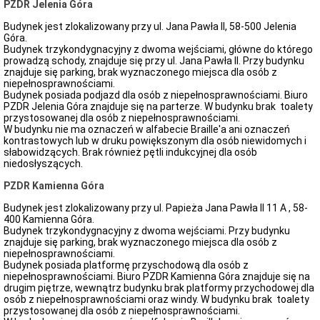
PZDR Jelenia Góra
Budynek jest zlokalizowany przy ul. Jana Pawła II, 58-500 Jelenia
Góra.
Budynek trzykondygnacyjny z dwoma wejściami, główne do którego
prowadzą schody, znajduje się przy ul. Jana Pawła II. Przy budynku
znajduje się parking, brak wyznaczonego miejsca dla osób z
niepełnosprawnościami.
Budynek posiada podjazd dla osób z niepełnosprawnościami. Biuro
PZDR Jelenia Góra znajduje się na parterze. W budynku brak toalety
przystosowanej dla osób z niepełnosprawnościami.
W budynku nie ma oznaczeń w alfabecie Braille'a ani oznaczeń
kontrastowych lub w druku powiększonym dla osób niewidomych i
słabowidzących. Brak również pętli indukcyjnej dla osób
niedosłyszących.
PZDR Kamienna Góra
Budynek jest zlokalizowany przy ul. Papieża Jana Pawła II 11 A , 58-
400 Kamienna Góra.
Budynek trzykondygnacyjny z dwoma wejściami. Przy budynku
znajduje się parking, brak wyznaczonego miejsca dla osób z
niepełnosprawnościami.
Budynek posiada platformę przyschodową dla osób z
niepełnosprawnościami. Biuro PZDR Kamienna Góra znajduje się na
drugim piętrze, wewnątrz budynku brak platformy przychodowej dla
osób z niepełnosprawnościami oraz windy. W budynku brak toalety
przystosowanej dla osób z niepełnosprawnościami.