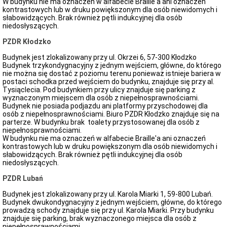
W budynku nie ma oznaczeń w alfabecie Braille'a ani oznaczeń
kontrastowych lub w druku powiększonym dla osób niewidomych i
słabowidzących. Brak również pętli indukcyjnej dla osób
niedosłyszących.
PZDR Kłodzko
Budynek jest zlokalizowany przy ul. Okrzei 6, 57-300 Kłodzko
Budynek trzykondygnacyjny z jednym wejściem, główne, do którego
nie można się dostać z poziomu terenu ponieważ istnieje bariera w
postaci schodka przed wejściem do budynku, znajduje się przy al.
Tysiąclecia. Pod budynkiem przy ulicy znajduje się parking z
wyznaczonym miejscem dla osób z niepełnosprawnościami.
Budynek nie posiada podjazdu ani platformy przyschodowej dla
osób z niepełnosprawnościami. Biuro PZDR Kłodzko znajduje się na
parterze. W budynku brak toalety przystosowanej dla osób z
niepełnosprawnościami.
W budynku nie ma oznaczeń w alfabecie Braille'a ani oznaczeń
kontrastowych lub w druku powiększonym dla osób niewidomych i
słabowidzących. Brak również pętli indukcyjnej dla osób
niedosłyszących.
PZDR Lubań
Budynek jest zlokalizowany przy ul. Karola Miarki 1, 59-800 Lubań.
Budynek dwukondygnacyjny z jednym wejściem, główne, do którego
prowadzą schody znajduje się przy ul. Karola Miarki. Przy budynku
znajduje się parking, brak wyznaczonego miejsca dla osób z
niepełnosprawnościami.