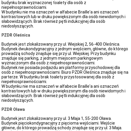
budynku brak wyznaczonej toalety dla osób z
niepełnosprawnościami.
W budynku nie ma oznaczeń w alfabecie Braille'a ani oznaczeń
kontrastowych lub w druku powiększonym dla osób niewidomych i
słabowidzących. Brak również pętli indukcyjnej dla osób
niedosłyszących.
PZDR Oleśnica
Budynek jest zlokalizowany przy ul. Wiejskiej 2, 56-400 Oleśnica.
Budynek dwukondygnacyjny z jednym wejściem, główne, do którego
prowadzą schody znajduje się przy ul. Wiejskiej. Przy budynku
znajduje się parking, z jednym miejscem parkingowym
wyznaczonym dla osób z niepełnosprawnościami.
Budynek nie posiada podjazdu ani platformy przyschodowej dla
osób z niepełnosprawnościami. Biuro PZDR Oleśnica znajduje się na
parterze. W budynku brak toalety przystosowanej dla osób z
niepełnosprawnościami.
W budynku nie ma oznaczeń w alfabecie Braille'a ani oznaczeń
kontrastowych lub w druku powiększonym dla osób niewidomych i
słabowidzących. Brak również pętli indukcyjnej dla osób
niedosłyszących.
PZDR Oława
Budynek jest zlokalizowany przy ul. 3 Maja 1, 55-200 Oława.
Budynek pięciokondygnacyjny z pięcioma wejściami. Wejście
główne, do którego prowadzą schody znajduje się przy ul. 3 Maja.