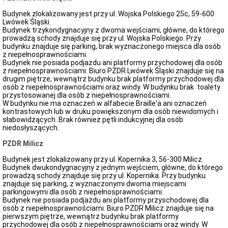
Budynek zlokalizowany jest przy ul. Wojska Polskiego 25c, 59-600
Lwówek Śląski.
Budynek trzykondygnacyjny z dwoma wejściami, główne, do którego
prowadzą schody znajduje się przy ul. Wojska Polskiego. Przy
budynku znajduje się parking, brak wyznaczonego miejsca dla osób
z niepełnosprawnościami.
Budynek nie posiada podjazdu ani platformy przychodowej dla osób
z niepełnosprawnościami. Biuro PZDR Lwówek Śląski znajduje się na
drugim piętrze, wewnątrz budynku brak platformy przychodowej dla
osób z niepełnosprawnościami oraz windy. W budynku brak toalety
przystosowanej dla osób z niepełnosprawnościami.
W budynku nie ma oznaczeń w alfabecie Braille'a ani oznaczeń
kontrastowych lub w druku powiększonym dla osób niewidomych i
słabowidzących. Brak również pętli indukcyjnej dla osób
niedosłyszących.
PZDR Milicz
Budynek jest zlokalizowany przy ul. Kopernika 3, 56-300 Milicz.
Budynek dwukondygnacyjny z jednym wejściem, główne, do którego
prowadzą schody znajduje się przy ul. Kopernika. Przy budynku
znajduje się parking, z wyznaczonymi dwoma miejscami
parkingowymi dla osób z niepełnosprawnościami.
Budynek nie posiada podjazdu ani platformy przyschodowej dla
osób z niepełnosprawnościami. Biuro PZDR Milicz znajduje się na
pierwszym piętrze, wewnątrz budynku brak platformy
przychodowej dla osób z niepełnosprawnościami oraz windy. W