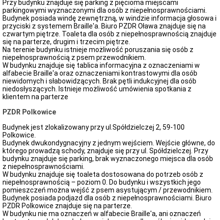
Przy budynku znajduje się parking z pięcioma miejscami
parkingowymi wyznaczonymi dla osób z niepełnosprawnościami.
Budynek posiada windę zewnętrzną, w windzie informacja głosowa i
przyciski z systemem Braille'a. Biuro PZDR Oława znajduje się na
czwartym piętrze. Toaleta dla osób z niepełnosprawnością znajduje
się na parterze, drugim i trzecim piętrze.
Na terenie budynku istnieje możliwość poruszania się osób z
niepełnosprawnością z psem przewodnikiem.
W budynku znajduje się tablica informacyjna z oznaczeniami w
alfabecie Braille'a oraz oznaczeniami kontrastowymi dla osób
niewidomych i słabowidzących. Brak pętli indukcyjnej dla osób
niedosłyszących. Istnieje możliwość umówienia spotkania z
klientem na parterze
PZDR Polkowice
Budynek jest zlokalizowany przy ul.Spółdzielczej 2, 59-100
Polkowice.
Budynek dwukondygnacyjny z jednym wejściem. Wejście główne, do
którego prowadzą schody, znajduje się przy ul. Spółdzielczej. Przy
budynku znajduje się parking, brak wyznaczonego miejsca dla osób
z niepełnosprawnościami.
W budynku znajduje się toaleta dostosowana do potrzeb osób z
niepełnosprawnością – poziom 0. Do budynku i wszystkich jego
pomieszczeń można wejść z psem asystującym / przewodnikiem.
Budynek posiada podjazd dla osób z niepełnosprawnościami. Biuro
PZDR Polkowice znajduje się na parterze.
W budynku nie ma oznaczeń w alfabecie Braille'a, ani oznaczeń