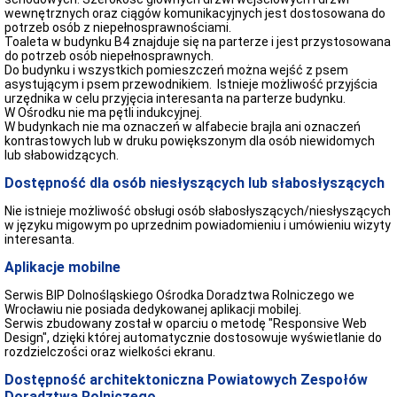
wewnętrznych oraz ciągów komunikacyjnych jest dostosowana do
potrzeb osób z niepełnosprawnościami.
Toaleta w budynku B4 znajduje się na parterze i jest przystosowana
do potrzeb osób niepełnosprawnych.
Do budynku i wszystkich pomieszczeń można wejść z psem
asystującym i psem przewodnikiem. Istnieje możliwość przyjścia
urzędnika w celu przyjęcia interesanta na parterze budynku.
W Ośrodku nie ma pętli indukcyjnej.
W budynkach nie ma oznaczeń w alfabecie brajla ani oznaczeń
kontrastowych lub w druku powiększonym dla osób niewidomych
lub słabowidzących.
Dostępność dla osób niesłyszących lub słabosłyszących
Nie istnieje możliwość obsługi osób słabosłyszących/niesłyszących
w języku migowym po uprzednim powiadomieniu i umówieniu wizyty
interesanta.
Aplikacje mobilne
Serwis BIP Dolnośląskiego Ośrodka Doradztwa Rolniczego we
Wrocławiu nie posiada dedykowanej aplikacji mobilej.
Serwis zbudowany został w oparciu o metodę "Responsive Web
Design", dzięki której automatycznie dostosowuje wyświetlanie do
rozdzielczości oraz wielkości ekranu.
Dostępność architektoniczna Powiatowych Zespołów
Doradztwa Rolniczego