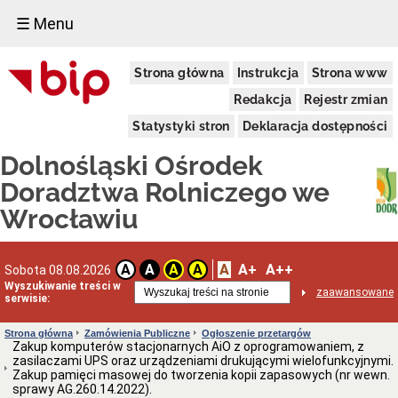
☰ Menu
Informacje
Strona główna
Instrukcja
Strona www
Ogólne
Dane
Redakcja
Rejestr zmian
adresowe
Statystyki stron
Deklaracja dostępności
Kierownictwo
Komórki
Dolnośląski Ośrodek
Organizacyjne
Doradztwa Rolniczego we
Powiatowe
Zespoły
Wrocławiu
Doradztwa
Rolniczego
Deklaracja
A
A+
A++
dostępności
A
A
A
A
Sobota 08.08.2026
Wyszukiwanie treści w
Schemat
zaawansowane
serwisie:
organizacyjny
(PDF)
Strona główna
Zamówienia Publiczne
Ogłoszenie przetargów
Statut
Zakup komputerów stacjonarnych AiO z oprogramowaniem, z
i
zasilaczami UPS oraz urządzeniami drukującymi wielofunkcyjnymi.
Regulamin
Zakup pamięci masowej do tworzenia kopii zapasowych (nr wewn.
Aktualne
sprawy AG.260.14.2022).