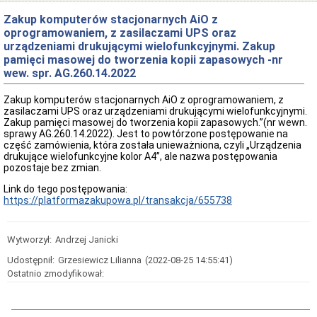
oferty
pracy
Zakup komputerów stacjonarnych AiO z
oprogramowaniem, z zasilaczami UPS oraz
Kontrole
w
urządzeniami drukującymi wielofunkcyjnymi. Zakup
Ośrodku
pamięci masowej do tworzenia kopii zapasowych -nr
wew. spr. AG.260.14.2022
Wykaz
zbędnych
i
Zakup komputerów stacjonarnych AiO z oprogramowaniem, z
zużytych
zasilaczami UPS oraz urządzeniami drukującymi wielofunkcyjnymi.
składników
Zakup pamięci masowej do tworzenia kopii zapasowych.”(nr wewn.
majątku
sprawy AG.260.14.2022). Jest to powtórzone postępowanie na
ruchomego
część zamówienia, która została unieważniona, czyli „Urządzenia
drukujące wielofunkcyjne kolor A4”, ale nazwa postępowania
Zamówienia
pozostaje bez zmian.
Publiczne
Plan
Link do tego postępowania:
postępowań
https://platformazakupowa.pl/transakcja/655738
o
udzielenie
zamówień
Wytworzył:
Andrzej Janicki
Ogłoszenie
przetargów
Udostępnił:
Grzesiewicz Lilianna
(2022-08-25 14:55:41)
Ostatnio zmodyfikował:
Rozstrzygnięcia
przetargów
Zapytania
ofertowe