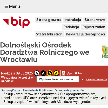
☰ Menu
Informacje
Strona główna
Instrukcja
Strona www
Ogólne
Dane
Redakcja
Rejestr zmian
adresowe
Statystyki stron
Deklaracja dostępności
Kierownictwo
Komórki
Dolnośląski Ośrodek
Organizacyjne
Doradztwa Rolniczego we
Powiatowe
Zespoły
Wrocławiu
Doradztwa
Rolniczego
Deklaracja
A
A+
A++
dostępności
A
A
A
A
Niedziela 09.08.2026
Wyszukiwanie treści w
Schemat
zaawansowane
serwisie:
organizacyjny
(PDF)
Strona główna
Zamówienia Publiczne
Ogłoszenie przetargów
Statut
Zakup komputerów stacjonarnych AiO z oprogramowaniem,
i
zasilaczami UPS oraz urządzeniami drukującymi wielofunkcyjnymi.
Regulamin
Zakup urządzeń wielofunkcyjnych A3 o dużej wydajności
Aktualne