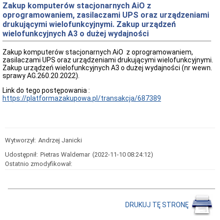
oferty
Zakup komputerów stacjonarnych AiO z
pracy
oprogramowaniem, zasilaczami UPS oraz urządzeniami
Kontrole
drukującymi wielofunkcyjnymi. Zakup urządzeń
w
wielofunkcyjnych A3 o dużej wydajności
Ośrodku
Wykaz
Zakup komputerów stacjonarnych AiO z oprogramowaniem,
zbędnych
zasilaczami UPS oraz urządzeniami drukującymi wielofunkcyjnymi.
i
Zakup urządzeń wielofunkcyjnych A3 o dużej wydajności (nr wewn.
zużytych
sprawy AG.260.20.2022).
składników
majątku
Link do tego postępowania :
ruchomego
https://platformazakupowa.pl/transakcja/687389
Zamówienia
Publiczne
Plan
postępowań
Wytworzył:
Andrzej Janicki
o
udzielenie
Udostępnił:
Pietras Waldemar
(2022-11-10 08:24:12)
zamówień
Ostatnio zmodyfikował:
Ogłoszenie
przetargów
Rozstrzygnięcia
przetargów
DRUKUJ TĘ STRONĘ
Zapytania
ofertowe