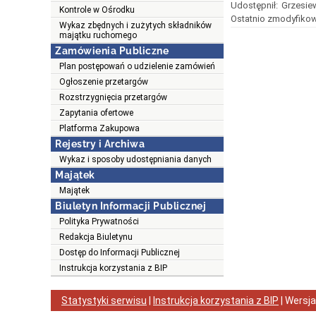
Udostępnił:
Grzesiew
Kontrole w Ośrodku
Ostatnio zmodyfikow
Wykaz zbędnych i zużytych składników
majątku ruchomego
Zamówienia Publiczne
Plan postępowań o udzielenie zamówień
Ogłoszenie przetargów
Rozstrzygnięcia przetargów
Zapytania ofertowe
Platforma Zakupowa
Rejestry i Archiwa
Wykaz i sposoby udostępniania danych
Majątek
Majątek
Biuletyn Informacji Publicznej
Polityka Prywatności
Redakcja Biuletynu
Dostęp do Informacji Publicznej
Instrukcja korzystania z BIP
Statystyki serwisu
|
Instrukcja korzystania z BIP
| Wersj