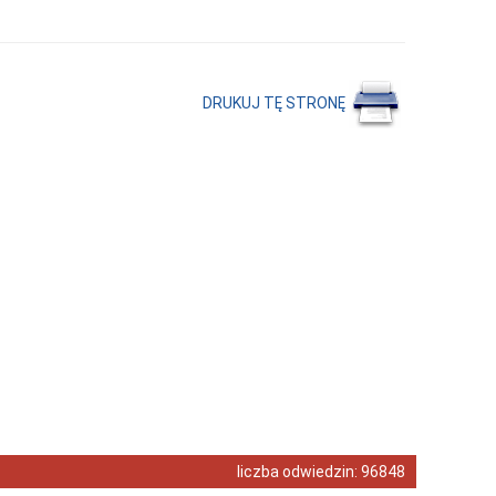
DRUKUJ TĘ STRONĘ
liczba odwiedzin:
96848