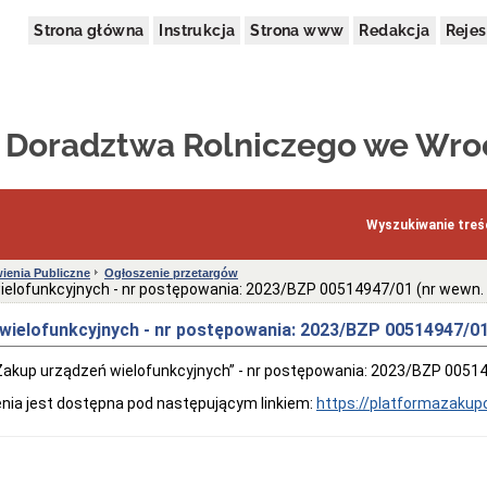
Strona główna
Instrukcja
Strona www
Redakcja
Rejes
k Doradztwa Rolniczego we Wro
Wyszukiwanie treśc
enia Publiczne
Ogłoszenie przetargów
elofunkcyjnych - nr postępowania: 2023/BZP 00514947/01 (nr wewn. s
wielofunkcyjnych - nr postępowania: 2023/BZP 00514947/01
akup urządzeń wielofunkcyjnych” - nr postępowania: 2023/BZP 005149
enia jest dostępna pod następującym linkiem:
https://platformazakup