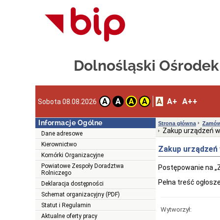
Dolnośląski Ośrode
A
A+
A++
A
A
A
A
Sobota 08.08.2026
Informacje Ogólne
Strona główna
Zamówi
Zakup urządzeń wi
Dane adresowe
Kierownictwo
Zakup urządzeń 
Komórki Organizacyjne
Powiatowe Zespoły Doradztwa
Postępowanie na „Z
Rolniczego
Pełna treść ogłosz
Deklaracja dostępności
Schemat organizacyjny (PDF)
Statut i Regulamin
Wytworzył:
Aktualne oferty pracy