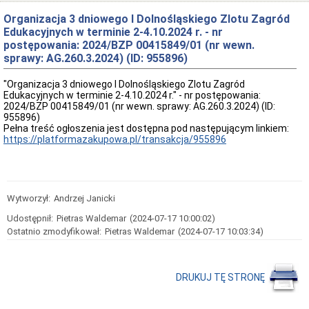
oferty
pracy
Organizacja 3 dniowego I Dolnośląskiego Zlotu Zagród
Edukacyjnych w terminie 2-4.10.2024 r. - nr
Kontrole
w
postępowania: 2024/BZP 00415849/01 (nr wewn.
Ośrodku
sprawy: AG.260.3.2024) (ID: 955896)
Wykaz
zbędnych
"Organizacja 3 dniowego I Dolnośląskiego Zlotu Zagród
i
Edukacyjnych w terminie 2-4.10.2024 r." - nr postępowania:
zużytych
2024/BZP 00415849/01 (nr wewn. sprawy: AG.260.3.2024) (ID:
składników
955896)
majątku
Pełna treść ogłoszenia jest dostępna pod następującym linkiem:
ruchomego
https://platformazakupowa.pl/transakcja/955896
Zamówienia
Publiczne
Plan
postępowań
Wytworzył:
Andrzej Janicki
o
udzielenie
Udostępnił:
Pietras Waldemar
(2024-07-17 10:00:02)
zamówień
Ostatnio zmodyfikował:
Pietras Waldemar
(2024-07-17 10:03:34)
Ogłoszenie
przetargów
Rozstrzygnięcia
DRUKUJ TĘ STRONĘ
przetargów
Zapytania
ofertowe