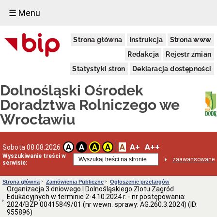
☰ Menu
Informacje
Strona główna
Instrukcja
Strona www
Ogólne
Dane
Redakcja
Rejestr zmian
adresowe
Statystyki stron
Deklaracja dostępności
Kierownictwo
Komórki
Dolnośląski Ośrodek
Organizacyjne
Doradztwa Rolniczego we
Powiatowe
Zespoły
Wrocławiu
Doradztwa
Rolniczego
Deklaracja
A
A+
A++
dostępności
A
A
A
A
Sobota 08.08.2026
Wyszukiwanie treści w
Schemat
zaawansowane
serwisie:
organizacyjny
(PDF)
Strona główna
Zamówienia Publiczne
Ogłoszenie przetargów
Statut
Organizacja 3 dniowego I Dolnośląskiego Zlotu Zagród
i
Edukacyjnych w terminie 2-4.10.2024 r. - nr postępowania:
Regulamin
2024/BZP 00415849/01 (nr wewn. sprawy: AG.260.3.2024) (ID:
Aktualne
955896)