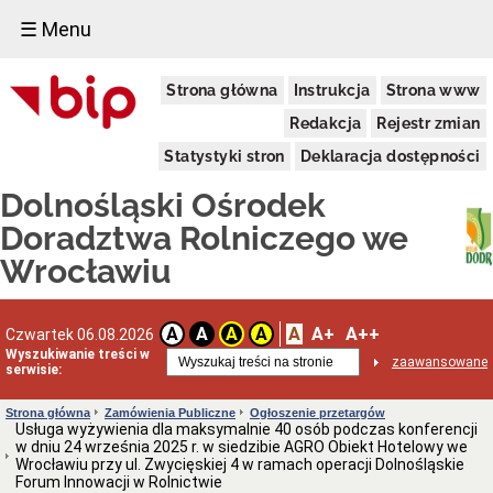
☰ Menu
Informacje
Strona główna
Instrukcja
Strona www
Ogólne
Dane
Redakcja
Rejestr zmian
adresowe
Statystyki stron
Deklaracja dostępności
Kierownictwo
Komórki
Dolnośląski Ośrodek
Organizacyjne
Doradztwa Rolniczego we
Powiatowe
Zespoły
Wrocławiu
Doradztwa
Rolniczego
Deklaracja
A
A+
A++
dostępności
A
A
A
A
Czwartek 06.08.2026
Wyszukiwanie treści w
Schemat
zaawansowane
serwisie:
organizacyjny
(PDF)
Strona główna
Zamówienia Publiczne
Ogłoszenie przetargów
Statut
Usługa wyżywienia dla maksymalnie 40 osób podczas konferencji
i
w dniu 24 września 2025 r. w siedzibie AGRO Obiekt Hotelowy we
Regulamin
Wrocławiu przy ul. Zwycięskiej 4 w ramach operacji Dolnośląskie
Aktualne
Forum Innowacji w Rolnictwie