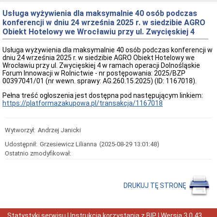
oferty
pracy
Usługa wyżywienia dla maksymalnie 40 osób podczas
konferencji w dniu 24 września 2025 r. w siedzibie AGRO
Kontrole
w
Obiekt Hotelowy we Wrocławiu przy ul. Zwycięskiej 4
Ośrodku
Wykaz
Usługa wyżywienia dla maksymalnie 40 osób podczas konferencji w
zbędnych
dniu 24 września 2025 r. w siedzibie AGRO Obiekt Hotelowy we
i
Wrocławiu przy ul. Zwycięskiej 4 w ramach operacji Dolnośląskie
zużytych
Forum Innowacji w Rolnictwie - nr postępowania: 2025/BZP
składników
00397041/01 (nr wewn. sprawy: AG.260.15.2025) (ID: 1167018).
majątku
Pełna treść ogłoszenia jest dostępna pod następującym linkiem:
ruchomego
https://platformazakupowa.pl/transakcja/1167018
Zamówienia
Publiczne
Plan
Wytworzył:
Andrzej Janicki
postępowań
o
Udostępnił:
Grzesiewicz Lilianna
(2025-08-29 13:01:48)
udzielenie
Ostatnio zmodyfikował:
zamówień
Ogłoszenie
przetargów
DRUKUJ TĘ STRONĘ
Rozstrzygnięcia
przetargów
Zapytania
ofertowe
Statystyki serwisu
|
Instrukcja korzystania z BIP
| Wersja
3.0.43