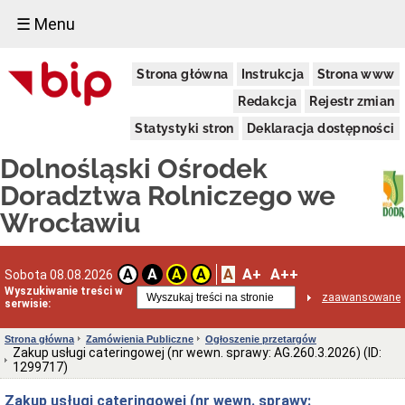
☰ Menu
Informacje
Strona główna
Instrukcja
Strona www
Ogólne
Dane
Redakcja
Rejestr zmian
adresowe
Statystyki stron
Deklaracja dostępności
Kierownictwo
Komórki
Dolnośląski Ośrodek
Organizacyjne
Doradztwa Rolniczego we
Powiatowe
Zespoły
Wrocławiu
Doradztwa
Rolniczego
Deklaracja
A
A+
A++
dostępności
A
A
A
A
Sobota 08.08.2026
Wyszukiwanie treści w
Schemat
zaawansowane
serwisie:
organizacyjny
(PDF)
Strona główna
Zamówienia Publiczne
Ogłoszenie przetargów
Statut
Zakup usługi cateringowej (nr wewn. sprawy: AG.260.3.2026) (ID:
i
1299717)
Regulamin
Aktualne
Zakup usługi cateringowej (nr wewn. sprawy: