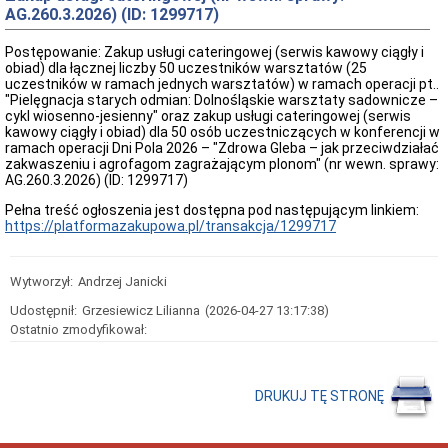
oferty
AG.260.3.2026) (ID: 1299717)
pracy
Kontrole
Postępowanie: Zakup usługi cateringowej (serwis kawowy ciągły i
w
obiad) dla łącznej liczby 50 uczestników warsztatów (25
Ośrodku
uczestników w ramach jednych warsztatów) w ramach operacji pt..
"Pielęgnacja starych odmian: Dolnośląskie warsztaty sadownicze –
Wykaz
cykl wiosenno-jesienny" oraz zakup usługi cateringowej (serwis
zbędnych
kawowy ciągły i obiad) dla 50 osób uczestniczących w konferencji w
i
ramach operacji Dni Pola 2026 – "Zdrowa Gleba – jak przeciwdziałać
zużytych
zakwaszeniu i agrofagom zagrażającym plonom" (nr wewn. sprawy:
składników
AG.260.3.2026) (ID: 1299717)
majątku
ruchomego
Pełna treść ogłoszenia jest dostępna pod następującym linkiem:
Zamówienia
https://platformazakupowa.pl/transakcja/1299717
Publiczne
Plan
postępowań
Wytworzył:
Andrzej Janicki
o
udzielenie
Udostępnił:
Grzesiewicz Lilianna
(2026-04-27 13:17:38)
zamówień
Ostatnio zmodyfikował:
Ogłoszenie
przetargów
Rozstrzygnięcia
DRUKUJ TĘ STRONĘ
przetargów
Zapytania
ofertowe