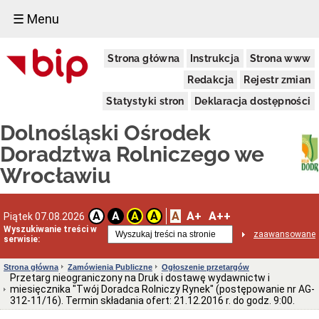
☰ Menu
Informacje
Strona główna
Instrukcja
Strona www
Ogólne
Dane
Redakcja
Rejestr zmian
adresowe
Statystyki stron
Deklaracja dostępności
Kierownictwo
Komórki
Dolnośląski Ośrodek
Organizacyjne
Doradztwa Rolniczego we
Powiatowe
Zespoły
Wrocławiu
Doradztwa
Rolniczego
Deklaracja
A
A+
A++
dostępności
A
A
A
A
Piątek 07.08.2026
Wyszukiwanie treści w
Schemat
zaawansowane
serwisie:
organizacyjny
(PDF)
Strona główna
Zamówienia Publiczne
Ogłoszenie przetargów
Statut
Przetarg nieograniczony na Druk i dostawę wydawnictw i
i
miesięcznika "Twój Doradca Rolniczy Rynek" (postępowanie nr AG-
Regulamin
312-11/16). Termin składania ofert: 21.12.2016 r. do godz. 9:00.
Aktualne