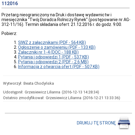
oferty
112016
pracy
Kontrole
Przetarg nieograniczony na Druk i dostawę wydawnictw i
w
miesięcznika "Twój Doradca Rolniczy Rynek" (postępowanie nr AG-
Ośrodku
312-11/16). Termin składania ofert: 21.12.2016 r. do godz. 9:00.
Wykaz
Pobierz:
zbędnych
i
SIWZ z załącznikami (PDF - 564 KB)
zużytych
Ogłoszenie o zamówieniu (PDF - 133 KB)
składników
Załączniki nr 1-4 (DOC - 188 KB)
majątku
Pytania i odpowiedzi 1 (PDF - 537 KB)
ruchomego
Pytania i odpowiedzi 2 (PDF - 2.6 MB)
Zamówienia
Informacja z otwarcia ofert (PDF - 507 KB)
Publiczne
Plan
postępowań
Wytworzył:
Beata Chodyńska
o
Udostępnił:
Grzesiewicz Lilianna
(2016-12-13 14:28:34)
udzielenie
zamówień
Ostatnio zmodyfikował:
Grzesiewicz Lilianna
(2016-12-21 13:33:36)
Ogłoszenie
przetargów
Rozstrzygnięcia
przetargów
DRUKUJ TĘ STRONĘ
Zapytania
ofertowe