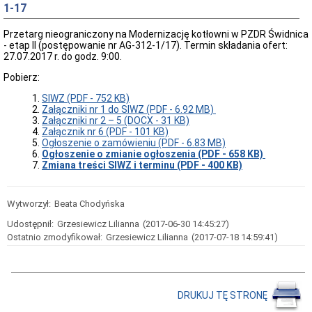
oferty
1-17
pracy
Kontrole
Przetarg nieograniczony na Modernizację kotłowni w PZDR Świdnica
w
- etap II (postępowanie nr AG-312-1/17). Termin składania ofert:
Ośrodku
27.07.2017 r. do godz. 9:00.
Wykaz
Pobierz:
zbędnych
i
SIWZ (PDF - 752 KB)
zużytych
Załączniki nr 1 do SIWZ (PDF - 6.92 MB)
składników
Załączniki nr 2 – 5 (DOCX - 31 KB)
majątku
Załącznik nr 6 (PDF - 101 KB)
ruchomego
Ogłoszenie o zamówieniu (PDF - 6.83 MB)
Zamówienia
Ogłoszenie o zmianie ogłoszenia (PDF - 658 KB)
Publiczne
Zmiana treści SIWZ i terminu (PDF - 400 KB)
Plan
postępowań
o
Wytworzył:
Beata Chodyńska
udzielenie
Udostępnił:
Grzesiewicz Lilianna
(2017-06-30 14:45:27)
zamówień
Ostatnio zmodyfikował:
Grzesiewicz Lilianna
(2017-07-18 14:59:41)
Ogłoszenie
przetargów
Rozstrzygnięcia
przetargów
DRUKUJ TĘ STRONĘ
Zapytania
ofertowe