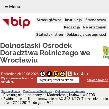
☰ Menu
Informacje
Strona główna
Instrukcja
Strona www
Ogólne
Dane
Redakcja
Rejestr zmian
adresowe
Statystyki stron
Deklaracja dostępności
Kierownictwo
Komórki
Dolnośląski Ośrodek
Organizacyjne
Doradztwa Rolniczego we
Powiatowe
Zespoły
Wrocławiu
Doradztwa
Rolniczego
Deklaracja
A
A+
A++
dostępności
A
A
A
A
Poniedziałek 10.08.2026
Wyszukiwanie treści w
Schemat
zaawansowane
serwisie:
organizacyjny
(PDF)
Strona główna
Zamówienia Publiczne
Ogłoszenie przetargów
Statut
Przetarg nieograniczony na Modernizację kotłowni w PZDR
i
Świdnica - etap II (postępowanie nr AG-312-1/17). Termin składania
Regulamin
ofert: 27.07.2017 r. do godz. 9:00.
Aktualne