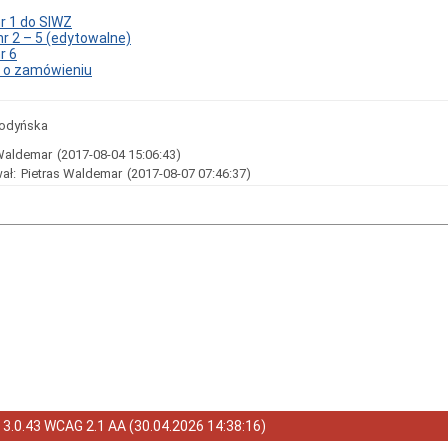
r 1 do SIWZ
nr 2 – 5 (edytowalne)
r 6
 o zamówieniu
hodyńska
 Waldemar
(2017-08-04 15:06:43)
ał:
Pietras Waldemar
(2017-08-07 07:46:37)
a
3.0.43 WCAG 2.1 AA
(
30.04.2026 14:38:16
)