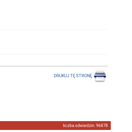
DRUKUJ TĘ STRONĘ
liczba odwiedzin:
96878