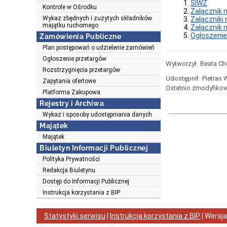
1.
SIWZ
Kontrole w Ośrodku
2.
Załącznik n
Wykaz zbędnych i zużytych składników
3.
Załączniki 
majątku ruchomego
4.
Załącznik n
5.
Ogłoszenie
Zamówienia Publiczne
Plan postępowań o udzielenie zamówień
Ogłoszenie przetargów
Wytworzył:
Beata C
Rozstrzygnięcia przetargów
Udostępnił:
Pietras
Zapytania ofertowe
Ostatnio zmodyfikow
Platforma Zakupowa
Rejestry i Archiwa
Wykaz i sposoby udostępniania danych
Majątek
Majątek
Biuletyn Informacji Publicznej
Polityka Prywatności
Redakcja Biuletynu
Dostęp do Informacji Publicznej
Instrukcja korzystania z BIP
Statystyki serwisu
|
Instrukcja korzystania z BIP
| Wersj