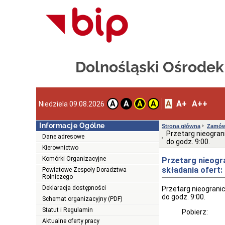
Dolnośląski Ośrode
A
A+
A++
A
A
A
A
Niedziela 09.08.2026
Informacje Ogólne
Strona główna
Zamówi
Przetarg nieogran
Dane adresowe
do godz. 9:00.
Kierownictwo
Komórki Organizacyjne
Przetarg nieogr
składania ofert: 
Powiatowe Zespoły Doradztwa
Rolniczego
Deklaracja dostępności
Przetarg nieogranic
do godz. 9:00.
Schemat organizacyjny (PDF)
Statut i Regulamin
Pobierz:
Aktualne oferty pracy