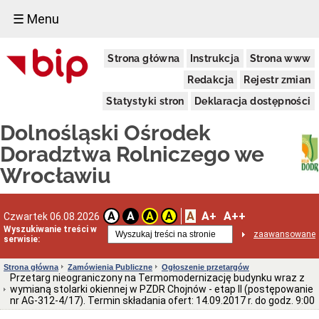
☰ Menu
Informacje
Strona główna
Instrukcja
Strona www
Ogólne
Dane
Redakcja
Rejestr zmian
adresowe
Statystyki stron
Deklaracja dostępności
Kierownictwo
Komórki
Dolnośląski Ośrodek
Organizacyjne
Doradztwa Rolniczego we
Powiatowe
Zespoły
Wrocławiu
Doradztwa
Rolniczego
Deklaracja
A
A+
A++
dostępności
A
A
A
A
Czwartek 06.08.2026
Wyszukiwanie treści w
Schemat
zaawansowane
serwisie:
organizacyjny
(PDF)
Strona główna
Zamówienia Publiczne
Ogłoszenie przetargów
Statut
Przetarg nieograniczony na Termomodernizację budynku wraz z
i
wymianą stolarki okiennej w PZDR Chojnów - etap II (postępowanie
Regulamin
nr AG-312-4/17). Termin składania ofert: 14.09.2017 r. do godz. 9:00
Aktualne