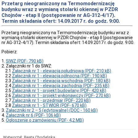
oferty
Przetarg nieograniczony na Termomodernizację
pracy
budynku wraz z wymianą stolarki okiennej w PZDR
Kontrole
Chojnów - etap II (postępowanie nr AG-312-4/17).
w
Termin składania ofert: 14.09.2017 r. do godz. 9:00.
Ośrodku
Wykaz
Przetarg nieograniczony na Termomodernizację budynku wraz z
zbędnych
wymianą stolarki okiennej w PZDR Chojnów - etap II (postępowanie
i
nr AG-312-4/17). Termin składania ofert: 14.09.2017 r. do godz. 9:00.
zużytych
składników
Pobierz:
majątku
1.
ruchomego
SIWZ (PDF- 790 kB)
2. Załączniki nr 1 do SIWZ:
Zamówienia
2.1
Załącznik nr 1 - elewacja południowa (PDF- 210 kB)
Publiczne
2.2
Załącznik nr 1 - elewacja północna (PDF- 190 kB)
Plan
2.3
Załącznik nr 1 - elewacja wschodnia (PDF- 180 kB)
postępowań
2.4
Załącznik nr 1 - elewacja zachodnia (PDF- 235 kB)
o
2.5
Załącznik nr 1 - projekt budowlany (PDF- 420 kB)
udzielenie
2.6
Załącznik nr 1 - projekt wykonawczy (PDF- 270 kB)
zamówień
2.7
Załącznik nr 1 - przedmiar (PDF- 220 kB)
2.8
Załącznik nr 1 - STWIOR (PDF- 670 kB)
Ogłoszenie
3.
Załączniki nr 2 – 5 (edytowalne) (DOC - 160 kB)
przetargów
4.
Załącznik nr 6 (PDF- 106 kB)
Rozstrzygnięcia
5.
Ogłoszenie o zamówieniu (PDF- 4,2 MB)
przetargów
Zapytania
ofertowe
Wytworzył:
Beata Chodyńska