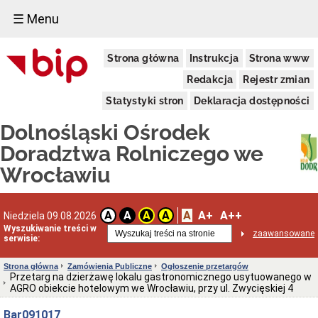
☰ Menu
Informacje
Strona główna
Instrukcja
Strona www
Ogólne
Dane
Redakcja
Rejestr zmian
adresowe
Statystyki stron
Deklaracja dostępności
Kierownictwo
Komórki
Dolnośląski Ośrodek
Organizacyjne
Doradztwa Rolniczego we
Powiatowe
Zespoły
Wrocławiu
Doradztwa
Rolniczego
Deklaracja
A
A+
A++
dostępności
A
A
A
A
Niedziela 09.08.2026
Wyszukiwanie treści w
Schemat
zaawansowane
serwisie:
organizacyjny
(PDF)
Strona główna
Zamówienia Publiczne
Ogłoszenie przetargów
Statut
Przetarg na dzierżawę lokalu gastronomicznego usytuowanego w
i
AGRO obiekcie hotelowym we Wrocławiu, przy ul. Zwycięskiej 4
Regulamin
Aktualne
Bar091017