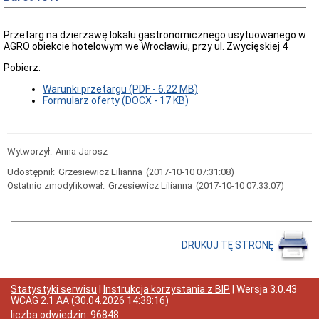
oferty
pracy
Kontrole
Przetarg na dzierżawę lokalu gastronomicznego usytuowanego w
w
AGRO obiekcie hotelowym we Wrocławiu, przy ul. Zwycięskiej 4
Ośrodku
Pobierz:
Wykaz
zbędnych
Warunki przetargu (PDF - 6.22 MB)
i
Formularz oferty (DOCX - 17 KB)
zużytych
składników
majątku
ruchomego
Wytworzył:
Anna Jarosz
Zamówienia
Publiczne
Udostępnił:
Grzesiewicz Lilianna
(2017-10-10 07:31:08)
Plan
Ostatnio zmodyfikował:
Grzesiewicz Lilianna
(2017-10-10 07:33:07)
postępowań
o
udzielenie
zamówień
DRUKUJ TĘ STRONĘ
Ogłoszenie
przetargów
Rozstrzygnięcia
przetargów
Statystyki serwisu
|
Instrukcja korzystania z BIP
| Wersja
3.0.43
WCAG 2.1 AA
(
30.04.2026 14:38:16
)
Zapytania
liczba odwiedzin:
96848
ofertowe