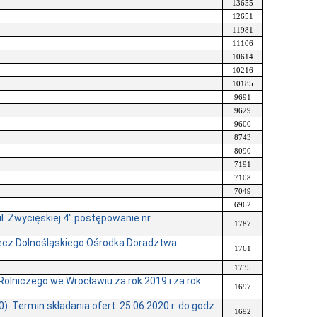
13655
12651
11981
11106
10614
10216
10185
9691
9629
9600
8743
8090
7191
7108
7049
6962
. Zwycięskiej 4" postępowanie nr
1787
cz Dolnośląskiego Ośrodka Doradztwa
1761
1735
lniczego we Wrocławiu za rok 2019 i za rok
1697
Termin składania ofert: 25.06.2020 r. do godz.
1692