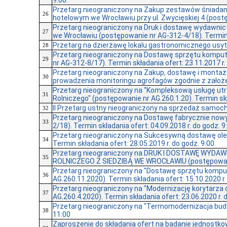
9:00.
Przetarg nieograniczony na Zakup zestawów śniadan
26
hotelowym we Wrocławiu przy ul. Zwycięskiej 4 (postęp
Przetarg nieograniczony na Druk i dostawę wydawnic
27
we Wrocławiu (postępowanie nr AG-312-4/18). Termin sk
Przetarg na dzierżawę lokalu gastronomicznego usyt
28
Przetarg nieograniczony na Dostawę sprzętu kompu
29
nr AG-312-8/17). Termin składania ofert: 23.11.2017 r. 
Przetarg nieograniczony na Zakup, dostawę i montaż 
30
prowadzenia monitoringu agrofagów zgodnie z założeni
Przetarg nieograniczony na "Kompleksową usługę utr
31
Rolniczego" (postępowanie nr AG.260.1.20). Termin skła
II Przetarg ustny nieograniczony na sprzedaż samoch
32
Przetarg nieograniczony na Dostawę fabrycznie now
33
2/18). Termin składania ofert: 04.09.2018 r. do godz. 9
Przetarg nieograniczony na Sukcesywną dostawę ole
34
Termin składania ofert: 28.05.2019 r. do godz. 9:00.
Przetarg nieograniczony na DRUK I DOSTAWĘ WY
35
ROLNICZEGO Z SIEDZIBĄ WE WROCŁAWIU (postępowanie n
Przetarg nieograniczony na "Dostawę sprzętu komp
36
AG.260.11.2020). Termin składania ofert: 15.10.2020 r.
Przetarg nieograniczony na "Modernizację korytarza 
37
AG.260.4.2020). Termin składania ofert: 23.06.2020 r. d
Przetarg nieograniczony na "Termomodernizacja budyn
38
11:00
Zaproszenie do składania ofert na badanie jednostk