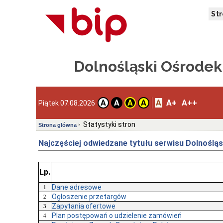
St
Dolnośląski Ośrode
A
A+
A++
A
A
A
A
Piątek 07.08.2026
Statystyki stron
Strona główna
Najczęściej odwiedzane tytułu serwisu Dolnośląs
Lp.
Dane adresowe
1
Ogłoszenie przetargów
2
Zapytania ofertowe
3
Plan postępowań o udzielenie zamówień
4