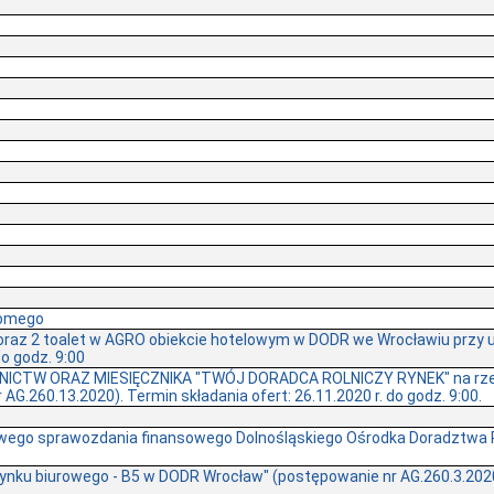
homego
oraz 2 toalet w AGRO obiekcie hotelowym w DODR we Wrocławiu przy ul
do godz. 9:00
WNICTW ORAZ MIESIĘCZNIKA "TWÓJ DORADCA ROLNICZY RYNEK" na rze
G.260.13.2020). Termin składania ofert: 26.11.2020 r. do godz. 9:00.
owego sprawozdania finansowego Dolnośląskiego Ośrodka Doradztwa Ro
ku biurowego - B5 w DODR Wrocław" (postępowanie nr AG.260.3.2020). 