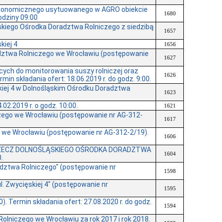
stronomicznego usytuowanego w AGRO obiekcie
1680
odziny 09:00
skiego Ośrodka Doradztwa Rolniczego z siedzibą
1657
kiej 4
1656
dztwa Rolniczego we Wrocławiu (postępowanie
1627
cych do monitorowania suszy rolniczej oraz
1626
n składania ofert: 18.06.2019 r. do godz. 9:00.
kiej 4 w Dolnośląskim Ośrodku Doradztwa
1623
2.2019 r. o godz. 10:00.
1621
zego we Wrocławiu (postępowanie nr AG-312-
1617
 we Wrocławiu (postępowanie nr AG-312-2/19).
1606
A RZECZ DOLNOŚLĄSKIEGO OŚRODKA DORADZTWA
1604
.
dztwa Rolniczego" (postępowanie nr
1598
. Zwycięskiej 4" (postępowanie nr
1595
Termin składania ofert: 27.08.2020 r. do godz.
1594
lniczego we Wrocławiu za rok 2017 i rok 2018.