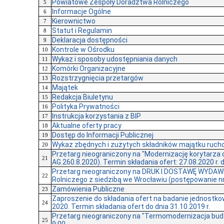
Powiatowe Zespoły Doradztwa Rolniczego
5
Informacje Ogólne
6
Kierownictwo
7
Statut i Regulamin
8
Deklaracja dostępności
9
Kontrole w Ośrodku
10
Wykaz i sposoby udostępniania danych
11
Komórki Organizacyjne
12
Rozstrzygnięcia przetargów
13
Majątek
14
Redakcja Biuletynu
15
Polityka Prywatności
16
Instrukcja korzystania z BIP
17
Aktualne oferty pracy
18
Dostęp do Informacji Publicznej
19
Wykaz zbędnych i zużytych składników majątku ruc
20
Przetarg nieograniczony na "Modernizację korytarza 
21
AG.260.8.2020). Termin składania ofert: 27.08.2020 r. 
Przetarg nieograniczony na DRUK I DOSTAWĘ WYDA
22
Rolniczego z siedzibą we Wrocławiu (postępowanie nr A
Zamówienia Publiczne
23
Zaproszenie do składania ofert na badanie jednostk
24
2020. Termin składania ofert do dnia 31.10.2019 r.
Przetarg nieograniczony na "Termomodernizacja budyn
25