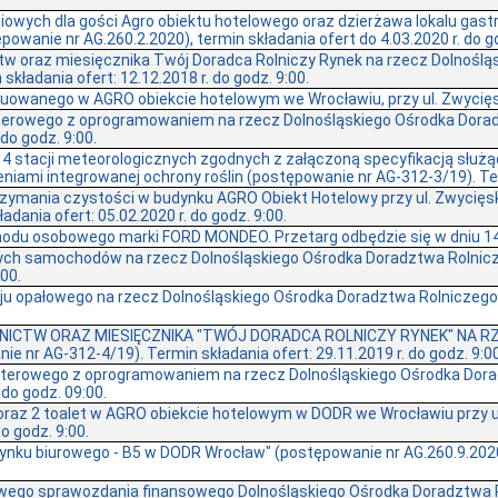
iowych dla gości Agro obiektu hotelowego oraz dzierżawa lokalu ga
owanie nr AG.260.2.2020), termin składania ofert do 4.03.2020 r. do g
tw oraz miesięcznika Twój Doradca Rolniczy Rynek na rzecz Dolnoślą
ładania ofert: 12.12.2018 r. do godz. 9:00.
uowanego w AGRO obiekcie hotelowym we Wrocławiu, przy ul. Zwycięs
terowego z oprogramowaniem na rzecz Dolnośląskiego Ośrodka Dora
do godz. 9:00.
4 stacji meteorologicznych zgodnych z załączoną specyfikacją służą
ami integrowanej ochrony roślin (postępowanie nr AG-312-3/19). Termi
zymania czystości w budynku AGRO Obiekt Hotelowy przy ul. Zwycięs
dania ofert: 05.02.2020 r. do godz. 9:00.
odu osobowego marki FORD MONDEO. Przetarg odbędzie się w dniu 14.0
ych samochodów na rzecz Dolnośląskiego Ośrodka Doradztwa Rolnic
:00.
ju opałowego na rzecz Dolnośląskiego Ośrodka Doradztwa Rolniczego
DAWNICTW ORAZ MIESIĘCZNIKA "TWÓJ DORADCA ROLNICZY RYNEK" N
r AG-312-4/19). Termin składania ofert: 29.11.2019 r. do godz. 9:00
uterowego z oprogramowaniem na rzecz Dolnośląskiego Ośrodka Dora
 do godz. 09:00.
oraz 2 toalet w AGRO obiekcie hotelowym w DODR we Wrocławiu przy ul
o godz. 9:00.
ku biurowego - B5 w DODR Wrocław" (postępowanie nr AG.260.9.2020). 
owego sprawozdania finansowego Dolnośląskiego Ośrodka Doradztwa Ro