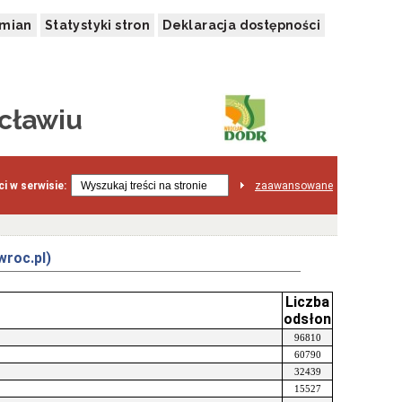
zmian
Statystyki stron
Deklaracja dostępności
cławiu
i w serwisie:
zaawansowane
wroc.pl)
Liczba
odsłon
96810
60790
32439
15527