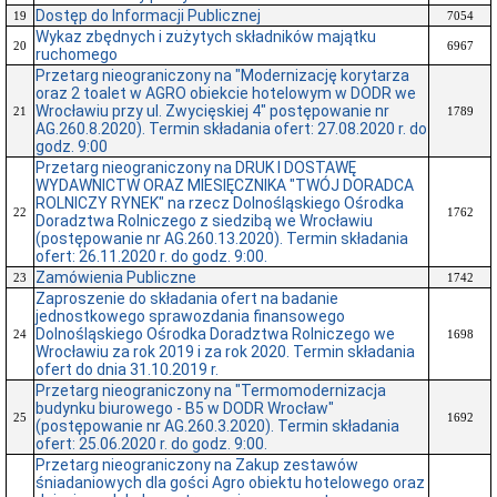
Dostęp do Informacji Publicznej
19
7054
Wykaz zbędnych i zużytych składników majątku
20
6967
ruchomego
Przetarg nieograniczony na "Modernizację korytarza
oraz 2 toalet w AGRO obiekcie hotelowym w DODR we
Wrocławiu przy ul. Zwycięskiej 4" postępowanie nr
21
1789
AG.260.8.2020). Termin składania ofert: 27.08.2020 r. do
godz. 9:00
Przetarg nieograniczony na DRUK I DOSTAWĘ
WYDAWNICTW ORAZ MIESIĘCZNIKA "TWÓJ DORADCA
ROLNICZY RYNEK" na rzecz Dolnośląskiego Ośrodka
22
1762
Doradztwa Rolniczego z siedzibą we Wrocławiu
(postępowanie nr AG.260.13.2020). Termin składania
ofert: 26.11.2020 r. do godz. 9:00.
Zamówienia Publiczne
23
1742
Zaproszenie do składania ofert na badanie
jednostkowego sprawozdania finansowego
Dolnośląskiego Ośrodka Doradztwa Rolniczego we
24
1698
Wrocławiu za rok 2019 i za rok 2020. Termin składania
ofert do dnia 31.10.2019 r.
Przetarg nieograniczony na "Termomodernizacja
budynku biurowego - B5 w DODR Wrocław"
25
1692
(postępowanie nr AG.260.3.2020). Termin składania
ofert: 25.06.2020 r. do godz. 9:00.
Przetarg nieograniczony na Zakup zestawów
śniadaniowych dla gości Agro obiektu hotelowego oraz