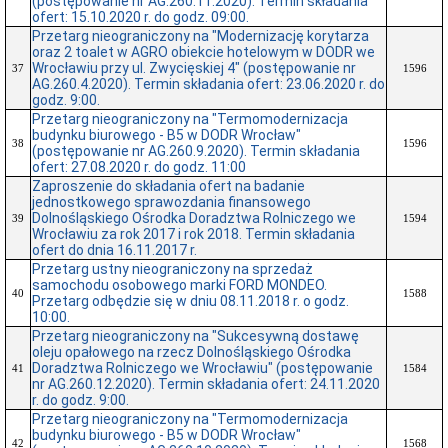
(postępowanie nr AG.260.11.2020). Termin składania
ofert: 15.10.2020 r. do godz. 09:00.
Przetarg nieograniczony na "Modernizację korytarza
oraz 2 toalet w AGRO obiekcie hotelowym w DODR we
Wrocławiu przy ul. Zwycięskiej 4" (postępowanie nr
37
1596
AG.260.4.2020). Termin składania ofert: 23.06.2020 r. do
godz. 9:00.
Przetarg nieograniczony na "Termomodernizacja
budynku biurowego - B5 w DODR Wrocław"
38
1596
(postępowanie nr AG.260.9.2020). Termin składania
ofert: 27.08.2020 r. do godz. 11:00
Zaproszenie do składania ofert na badanie
jednostkowego sprawozdania finansowego
Dolnośląskiego Ośrodka Doradztwa Rolniczego we
39
1594
Wrocławiu za rok 2017 i rok 2018. Termin składania
ofert do dnia 16.11.2017 r.
Przetarg ustny nieograniczony na sprzedaż
samochodu osobowego marki FORD MONDEO.
40
1588
Przetarg odbędzie się w dniu 08.11.2018 r. o godz.
10:00.
Przetarg nieograniczony na "Sukcesywną dostawę
oleju opałowego na rzecz Dolnośląskiego Ośrodka
Doradztwa Rolniczego we Wrocławiu" (postępowanie
41
1584
nr AG.260.12.2020). Termin składania ofert: 24.11.2020
r. do godz. 9:00.
Przetarg nieograniczony na "Termomodernizacja
budynku biurowego - B5 w DODR Wrocław"
42
1568