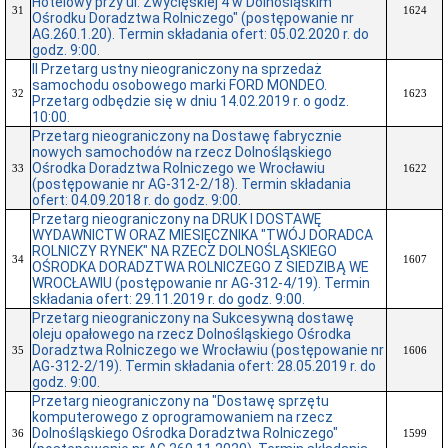
Hotelowy przy ul. Zwycięskiej 4 w Dolnośląskim
31
1624
Ośrodku Doradztwa Rolniczego" (postępowanie nr
AG.260.1.20). Termin składania ofert: 05.02.2020 r. do
godz. 9:00.
II Przetarg ustny nieograniczony na sprzedaż
samochodu osobowego marki FORD MONDEO.
32
1623
Przetarg odbędzie się w dniu 14.02.2019 r. o godz.
10:00.
Przetarg nieograniczony na Dostawę fabrycznie
nowych samochodów na rzecz Dolnośląskiego
Ośrodka Doradztwa Rolniczego we Wrocławiu
33
1622
(postępowanie nr AG-312-2/18). Termin składania
ofert: 04.09.2018 r. do godz. 9:00.
Przetarg nieograniczony na DRUK I DOSTAWĘ
WYDAWNICTW ORAZ MIESIĘCZNIKA "TWÓJ DORADCA
ROLNICZY RYNEK" NA RZECZ DOLNOŚLĄSKIEGO
34
1607
OŚRODKA DORADZTWA ROLNICZEGO Z SIEDZIBĄ WE
WROCŁAWIU (postępowanie nr AG-312-4/19). Termin
składania ofert: 29.11.2019 r. do godz. 9:00.
Przetarg nieograniczony na Sukcesywną dostawę
oleju opałowego na rzecz Dolnośląskiego Ośrodka
Doradztwa Rolniczego we Wrocławiu (postępowanie nr
35
1606
AG-312-2/19). Termin składania ofert: 28.05.2019 r. do
godz. 9:00.
Przetarg nieograniczony na "Dostawę sprzętu
komputerowego z oprogramowaniem na rzecz
Dolnośląskiego Ośrodka Doradztwa Rolniczego"
36
1599