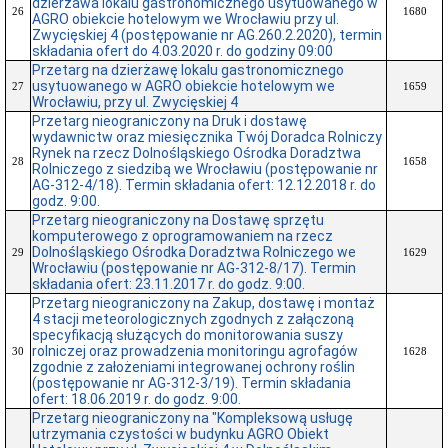
dzierżawa lokalu gastronomicznego usytuowanego w
26
1680
AGRO obiekcie hotelowym we Wrocławiu przy ul.
Zwycięskiej 4 (postępowanie nr AG.260.2.2020), termin
składania ofert do 4.03.2020 r. do godziny 09:00
Przetarg na dzierżawę lokalu gastronomicznego
usytuowanego w AGRO obiekcie hotelowym we
27
1659
Wrocławiu, przy ul. Zwycięskiej 4
Przetarg nieograniczony na Druk i dostawę
wydawnictw oraz miesięcznika Twój Doradca Rolniczy
Rynek na rzecz Dolnośląskiego Ośrodka Doradztwa
28
1658
Rolniczego z siedzibą we Wrocławiu (postępowanie nr
AG-312-4/18). Termin składania ofert: 12.12.2018 r. do
godz. 9:00.
Przetarg nieograniczony na Dostawę sprzętu
komputerowego z oprogramowaniem na rzecz
Dolnośląskiego Ośrodka Doradztwa Rolniczego we
29
1629
Wrocławiu (postępowanie nr AG-312-8/17). Termin
składania ofert: 23.11.2017 r. do godz. 9:00.
Przetarg nieograniczony na Zakup, dostawę i montaż
4 stacji meteorologicznych zgodnych z załączoną
specyfikacją służących do monitorowania suszy
rolniczej oraz prowadzenia monitoringu agrofagów
30
1628
zgodnie z założeniami integrowanej ochrony roślin
(postępowanie nr AG-312-3/19). Termin składania
ofert: 18.06.2019 r. do godz. 9:00.
Przetarg nieograniczony na "Kompleksową usługę
utrzymania czystości w budynku AGRO Obiekt