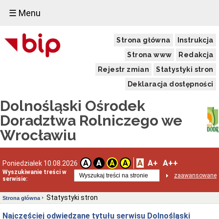
☰ Menu
Strona główna
Instrukcja
Strona www
Redakcja
Rejestr zmian
Statystyki stron
Deklaracja dostępności
Dolnośląski Ośrodek
Doradztwa Rolniczego we
Wrocławiu
A
A+
A++
A
A
A
A
Poniedziałek 10.08.2026
Wyszukiwanie treści w
zaawansowane
serwisie:
Statystyki stron
Strona główna
Najczęściej odwiedzane tytułu serwisu Dolnośląski