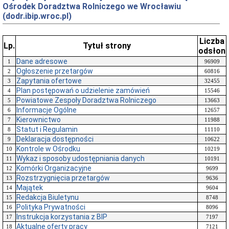
Ośrodek Doradztwa Rolniczego we Wrocławiu
(dodr.ibip.wroc.pl)
Liczba
Lp.
Tytuł strony
odsłon
Dane adresowe
1
96909
Ogłoszenie przetargów
2
60816
Zapytania ofertowe
3
32455
Plan postępowań o udzielenie zamówień
4
15546
Powiatowe Zespoły Doradztwa Rolniczego
5
13663
Informacje Ogólne
6
12657
Kierownictwo
7
11988
Statut i Regulamin
8
11110
Deklaracja dostępności
9
10622
Kontrole w Ośrodku
10
10219
Wykaz i sposoby udostępniania danych
11
10191
Komórki Organizacyjne
12
9699
Rozstrzygnięcia przetargów
13
9636
Majątek
14
9604
Redakcja Biuletynu
15
8748
Polityka Prywatności
16
8096
Instrukcja korzystania z BIP
17
7197
Aktualne oferty pracy
18
7121