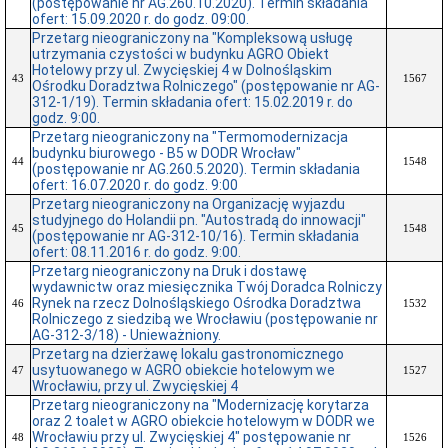
(postępowanie nr AG.260.10.2020). Termin składania
ofert: 15.09.2020 r. do godz. 09:00.
Przetarg nieograniczony na "Kompleksową usługę
utrzymania czystości w budynku AGRO Obiekt
Hotelowy przy ul. Zwycięskiej 4 w Dolnośląskim
43
1567
Ośrodku Doradztwa Rolniczego" (postępowanie nr AG-
312-1/19). Termin składania ofert: 15.02.2019 r. do
godz. 9:00.
Przetarg nieograniczony na "Termomodernizacja
budynku biurowego - B5 w DODR Wrocław"
44
1548
(postępowanie nr AG.260.5.2020). Termin składania
ofert: 16.07.2020 r. do godz. 9:00
Przetarg nieograniczony na Organizację wyjazdu
studyjnego do Holandii pn. "Autostradą do innowacji"
45
1548
(postępowanie nr AG-312-10/16). Termin składania
ofert: 08.11.2016 r. do godz. 9:00.
Przetarg nieograniczony na Druk i dostawę
wydawnictw oraz miesięcznika Twój Doradca Rolniczy
Rynek na rzecz Dolnośląskiego Ośrodka Doradztwa
46
1532
Rolniczego z siedzibą we Wrocławiu (postępowanie nr
AG-312-3/18) - Unieważniony.
Przetarg na dzierżawę lokalu gastronomicznego
usytuowanego w AGRO obiekcie hotelowym we
47
1527
Wrocławiu, przy ul. Zwycięskiej 4
Przetarg nieograniczony na "Modernizację korytarza
oraz 2 toalet w AGRO obiekcie hotelowym w DODR we
Wrocławiu przy ul. Zwycięskiej 4" postępowanie nr
48
1526